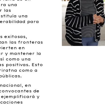
era una
r las
stituía una
nerabilidad para
s exitosas,
zan las fronteras
vierten en
ar y mantener la
así como una
s positivas. Esto
Triratna como a
públicas.
rnacional, en
 convocantes de
 ejemplificará y
icaciones