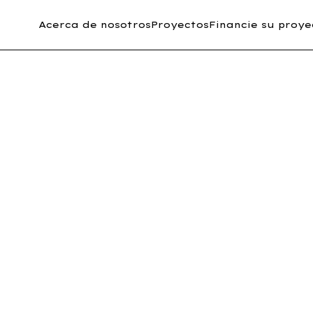
Acerca de nosotros
Proyectos
Financie su proye
de comunica
ionales
How It's Going
de
Bodhikamala, como oficial de
nes
comunicación internacional,