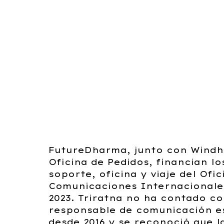
dedicado era una debilid
estructural y una
vulnerabilidad para Trirat
FutureDharma, junto con Windho
Oficina de Pedidos, financian lo
soporte, oficina y viaje del Ofic
Comunicaciones Internacionales
2023. Triratna no ha contado c
responsable de comunicación e
desde 2016 y se reconoció que la