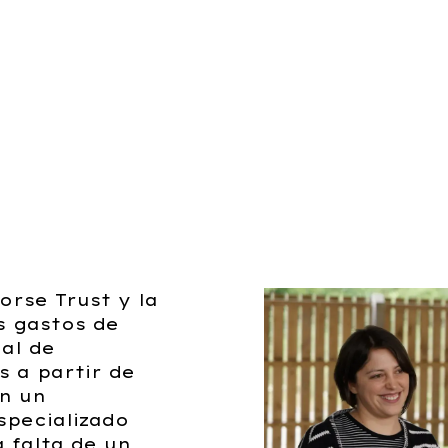
ad
ayudó a mantener el nombre
de Triratna en línea y generó
na.
contenido para promover
una reputación positiva.
rse Trust y la
s gastos de
ial de
 a partir de
on un
specializado
 falta de un