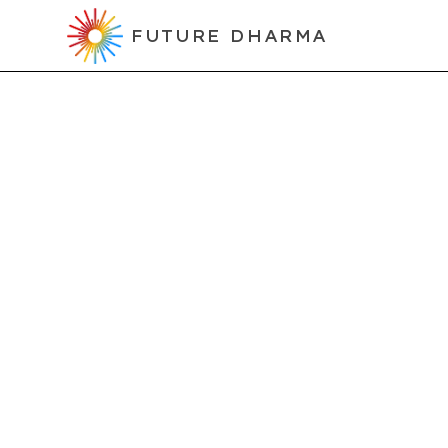
FUTURE DHARMA
Projects
Oficial 
internac
How It Started
Se reconoció que la falta 
un oficial de comunicacio