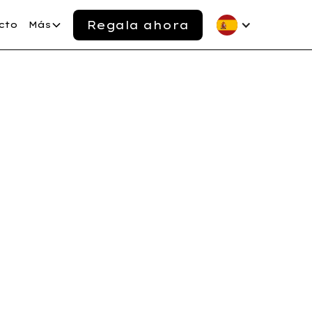
Regala ahora
cto
Más
ciones